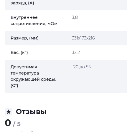
заряда, (А)
Внутреннее
3,8
сопротивление, мОм
Размер, (мм)
331x173х216
Вес, (кг)
32,2
Допустимая
-20 до 55
температура
окружающей среды,
(C°)
Отзывы
0
/ 5