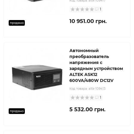
Код товара:
altk-109417
1
10 951.00 грн.
продано
Автономный
преобразователь
напряжения с
зарядным устройством
ALTEK ASK12
600VA/480W DC12V
Код товара:
altk-109413
1
5 532.00 грн.
продано