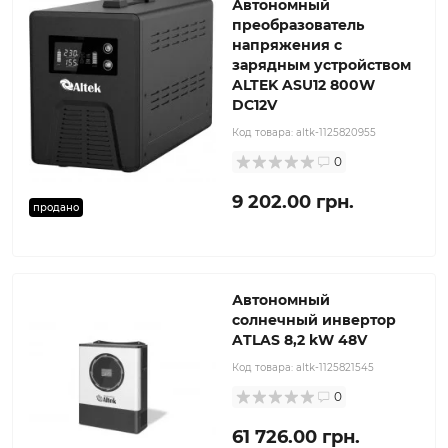
Автономный
преобразователь
напряжения с
зарядным устройством
ALTEK ASU12 800W
DC12V
Код товара:
altk-1125820955
0
9 202.00 грн.
продано
Автономный
солнечный инвертор
ATLAS 8,2 kW 48V
Код товара:
altk-1125821545
0
61 726.00 грн.