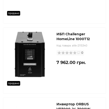
продано
ИБП Challenger
HomeLine 1000T12
Код товара:
altk-2115340
0
7 962.00 грн.
продано
Инвертор ORBUS