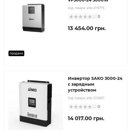
VP3000-24 3000W
Код товара:
altk-2115773
0
13 454.00 грн.
продано
Инвертор SAKO 3000-24
с зарядным
устройством
Код товара:
altk-2115827
0
14 017.00 грн.