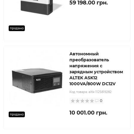
59 198.00 грн.
продано
Автономный
преобразователь
напряжения с
зарядным устройством
ALTEK ASK12
1000VA/800W DC12V
Код товара:
altk-1125819282
0
10 001.00 грн.
продано