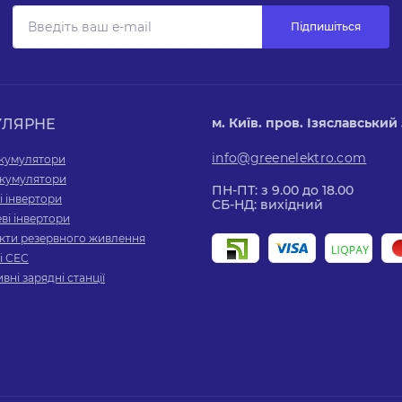
Підпишіться
м. Київ. пров. Ізяславський 5
УЛЯРНЕ
info@greenelektro.com
акумулятори
 акумулятори
ПН-ПТ: з 9.00 до 18.00
і інвертори
СБ-НД: вихідний
ві інвертори
кти резервного живлення
і СЕС
вні зарядні станції