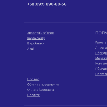
+38(097) 890-80-56
ПОП
Зворотній зв’язок
Карта сайту
Гелеві 
Виробники
Літієві
Акції
Гібридн
Мереже
Компле
Гібридн
Портати
Про нас
Обмін та повернення
Оплата і доставка
Послуги