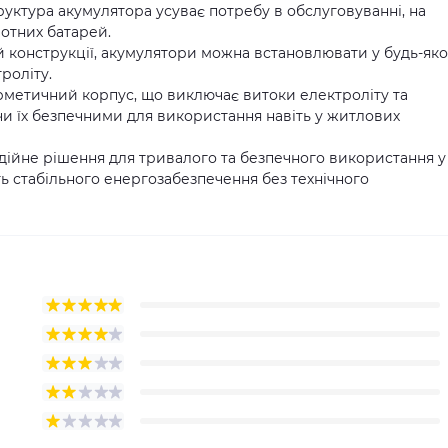
труктура акумулятора усуває потребу в обслуговуванні, на
отних батарей.
й конструкції, акумулятори можна встановлювати у будь-як
роліту.
рметичний корпус, що виключає витоки електроліту та
чи їх безпечними для використання навіть у житлових
адійне рішення для тривалого та безпечного використання у
ь стабільного енергозабезпечення без технічного