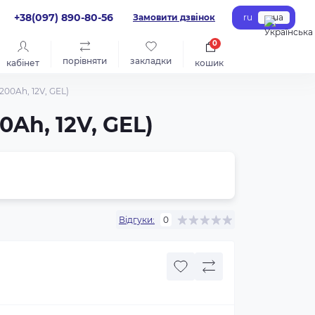
+38(097) 890-80-56
Замовити дзвінок
ru
ua
0
порівняти
закладки
кабінет
кошик
200Ah, 12V, GEL)
0Ah, 12V, GEL)
Відгуки:
0