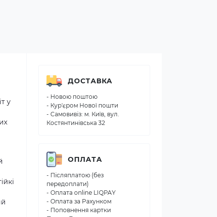
ДОСТАВКА
- Новою поштою
т у
- Кур'єром Нової пошти
- Самовивіз: м. Київ, вул.
их
Костянтинівська 32
ОПЛАТА
й
- Післяплатою (без
ійкі
передоплати)
- Оплата online LIQPAY
ий
- Оплата за Рахунком
- Поповнення картки