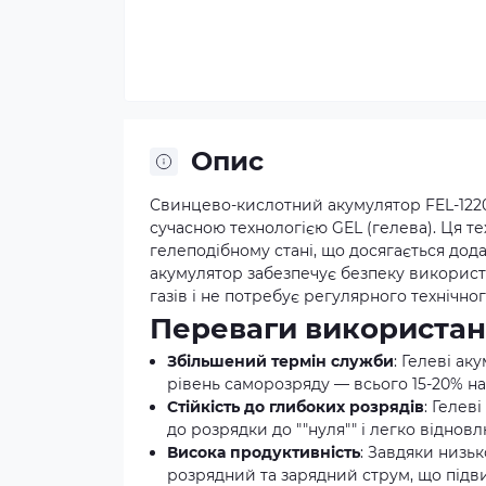
Опис
Свинцево-кислотний акумулятор FEL-122
сучасною технологією GEL (гелева). Ця т
гелеподібному стані, що досягається дод
акумулятор забезпечує безпеку використ
газів і не потребує регулярного технічн
Переваги використан
Збільшений термін служби
: Гелеві ак
рівень саморозряду — всього 15-20% на 
Стійкість до глибоких розрядів
: Гелев
до розрядки до ""нуля"" і легко відно
Висока продуктивність
: Завдяки низь
розрядний та зарядний струм, що підв