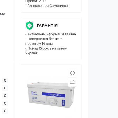
ПриватБанк
- Готівкою при Самовивозі
ому
ГАРАНТІЯ
- Актуальна інформація та ціна
- Повернення без чека
протягом 14 днів
- Понад 15 років на ринку
України
0
0
0
0
0