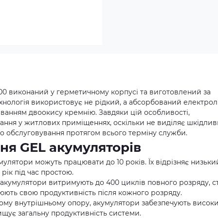
00 виконаний у герметичному корпусі та виготовлений за
ехнологія використовує не рідкий, а абсорбований електролі
аванням двоокису кремнію. Завдяки цій особливості,
ання у житлових приміщеннях, оскільки не виділяє шкідлив
ого обслуговування протягом всього терміну служби.
ня GEL акумуляторів
умулятори можуть працювати до 10 років. Їх відрізняє низьки
рік під час простою.
і акумулятори витримують до 400 циклів повного розряду, ст
влюють свою продуктивність після кожного розряду.
кому внутрішньому опору, акумулятори забезпечують висок
ищує загальну продуктивність системи.