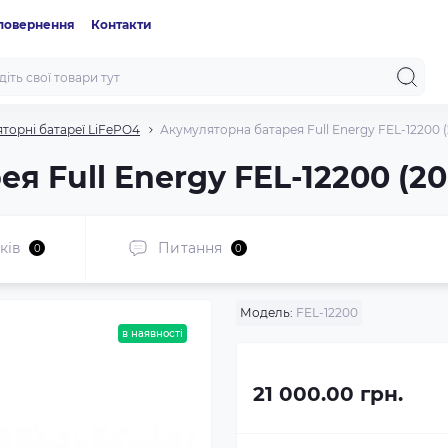
 повернення
Контакти
торні батареї LiFePO4
Акумуляторна батарея Full Energy FEL-12200 (
 Full Energy FEL-12200 (20
ків
Питання
0
0
Модель:
FEL-12200
в наявності
21 000.00 грн.