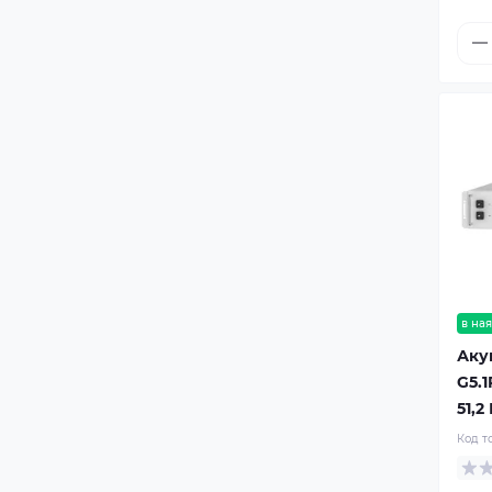
в ная
Аку
G5.1
51,2
Код т