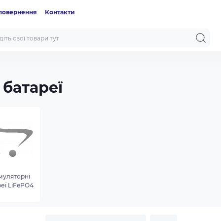
 повернення
Контакти
 батареї
муляторні
еї LiFePO4