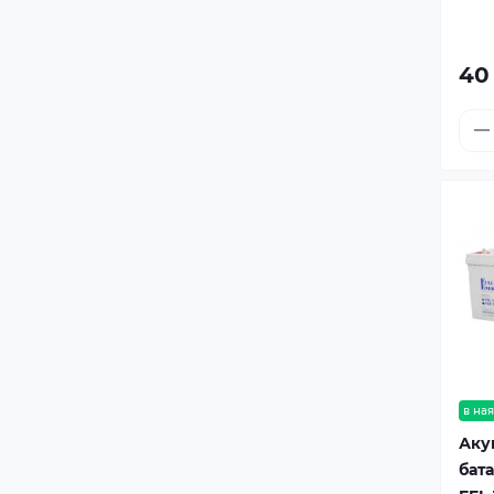
40
в ная
Аку
бата