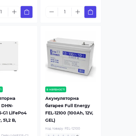
і
в наявності
яторна
Акумуляторна
 DHN-
батарея Full Energy
-G1 LiFePo4
FEL-12100 (100Ah, 12V,
, 51,2 В,
GEL)
Код товару:
FEL-12100
:
DHN-LVWES15-G1