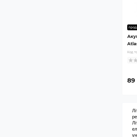
прод
Аку
Atla
Код т
89 
Лі
ре
Лі
ел
ун