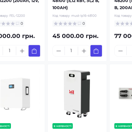
12200 (200Ah, 12V,
48100 (5,12 кВт, 51,2 В,
48200 (1
)
100AH)
В, 200A
овару:
FEL-12200
Код товару:
must-lp16-48100
Код товару
0
0
 000.00 грн.
45 000.00 грн.
77 00
вності
в наявності
в наявност