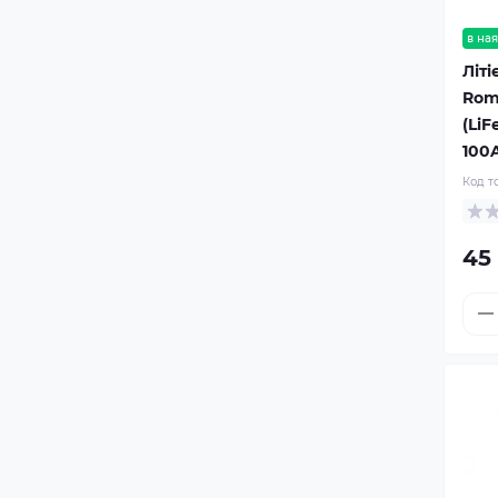
в ная
Літ
Roms
(LiF
100
Код т
45