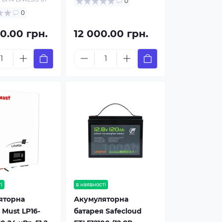
0
0
0.00 грн.
12 000.00 грн.
і
в наявності
яторна
Акумуляторна
 Must LP16-
батарея Safecloud