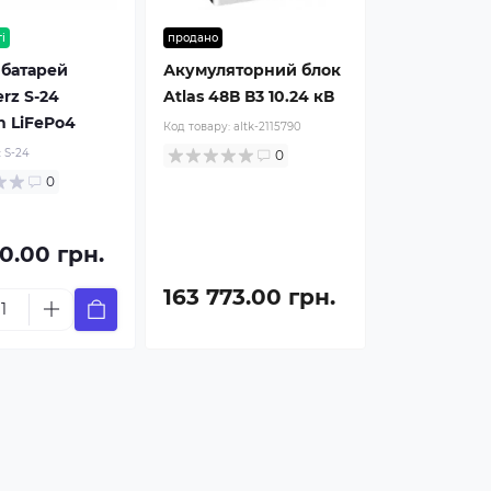
і
продано
 батарей
Акумуляторний блок
rz S-24
Atlas 48В В3 10.24 кВ
 LiFePo4
Код товару:
altk-2115790
:
S-24
0
0
0.00 грн.
163 773.00 грн.