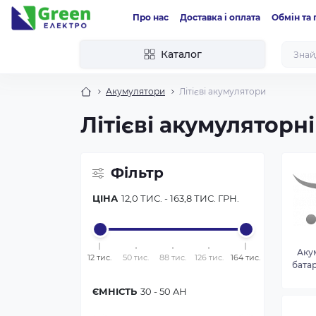
Про нас
Доставка і оплата
Обмін та
Каталог
Акумулятори
Літієві акумулятори
Літієві акумуляторні
Фільтр
ЦІНА
12,0 ТИС.
-
163,8 ТИС.
ГРН.
Аку
12 тис.
50 тис.
88 тис.
126 тис.
164 тис.
батар
ЄМНІСТЬ
30
-
50
AH