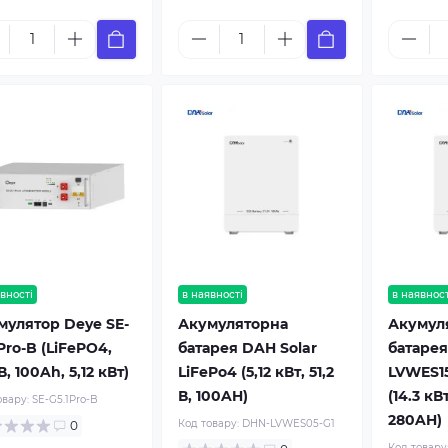
вності
в наявності
в наявност
мулятор Deye SE-
Акумуляторна
Акумул
Pro-B (LiFePO4,
батарея DAH Solar
батарея
 В, 100Ah, 5,12 кВт)
LiFePo4 (5,12 кВт, 51,2
LVWES15
В, 100AH)
(14.3 кВт
овару:
SE-G5.1Pro-B
280AH)
Код товару:
DHN-LVWES05-G1
0
Код товару