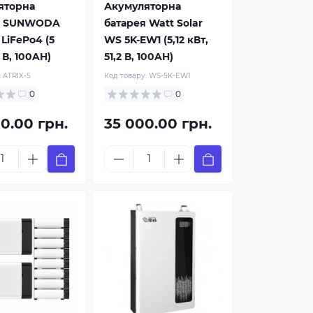
яторна
Акумуляторна
я SUNWODA
батарея Watt Solar
 LiFePo4 (5
WS 5K-EW1 (5,12 кВт,
2 В, 100AH)
51,2 В, 100AH)
:
ATRIX-5
Код товару:
WS-5K-EW1
0
0
0.00 грн.
35 000.00 грн.