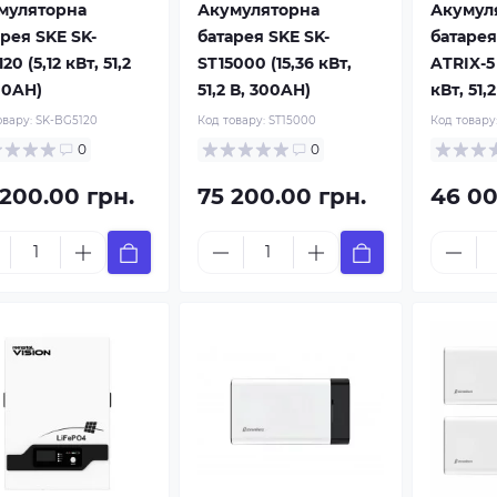
муляторна
Акумуляторна
Акумул
рея SKE SK-
батарея SKE SK-
батаре
20 (5,12 кВт, 51,2
ST15000 (15,36 кВт,
ATRIX-5
00AH)
51,2 В, 300AH)
кВт, 51,
овару:
SK-BG5120
Код товару:
ST15000
Код товару
0
0
 200.00 грн.
75 200.00 грн.
46 00