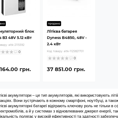
ано
продано
муляторний блок
Літієва батарея
s В3 48V 5.12 кBт
Dyness B4850, 48V -
2.4 кВт
овару:
altk-2115592
Код товару:
altk-1125821701
0
0
164.00 грн.
37 851.00 грн.
тієві акумулятори – це тип акумуляторів, які використовують літі
акціях. Вони зустрічають в кожному смартфоні, ноутбуці, а тако
тієві акумуляторні батареї відіграють ключову роль не тільки в с
ектромобілів, а й у системах з відновлюваних джерел енергії, так
ікальність полягає у високій ефективності та здатності забезпечи