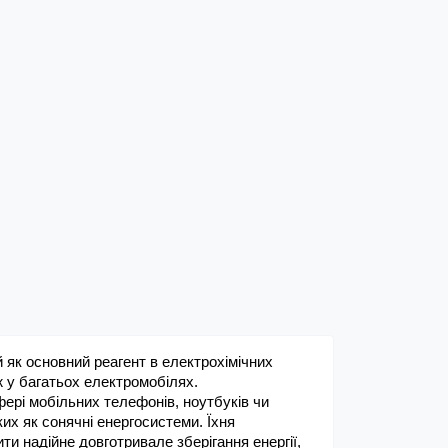
й як основний реагент в електрохімічних 
ж у багатьох електромобілях. 
фері мобільних телефонів, ноутбуків чи 
их як сонячні енергосистеми. Їхня 
ти надійне довготривале зберігання енергії, 