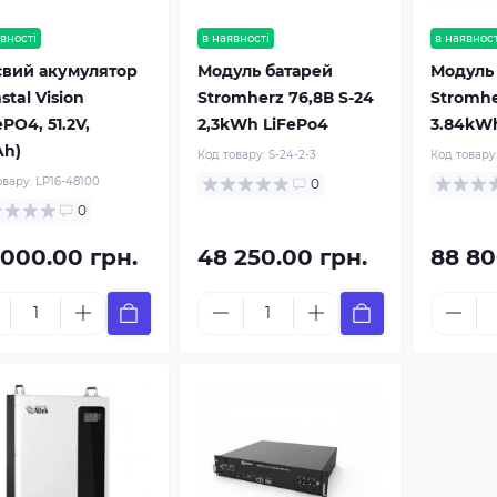
вності
в наявності
в наявност
ієвий акумулятор
Модуль батарей
Модуль
tal Vision
Stromherz 76,8В S-24
Stromhe
ePO4, 51.2V,
2,3kWh LiFePo4
3.84kWh
Ah)
Код товару:
S-24-2-3
Код товару
овару:
LP16-48100
0
0
 000.00 грн.
48 250.00 грн.
88 80