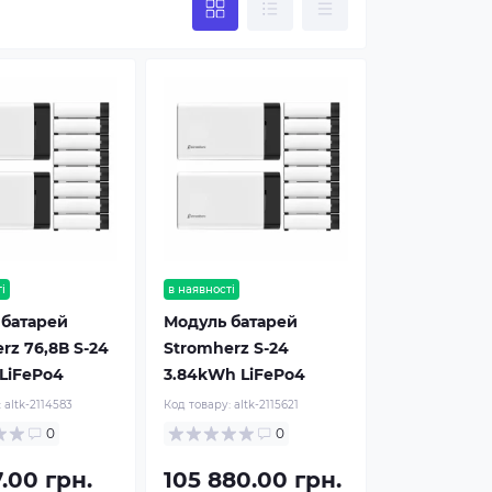
і
в наявності
 батарей
Модуль батарей
rz 76,8В S-24
Stromherz S-24
LiFePo4
3.84kWh LiFePo4
:
altk-2114583
Код товару:
altk-2115621
0
0
7.00 грн.
105 880.00 грн.