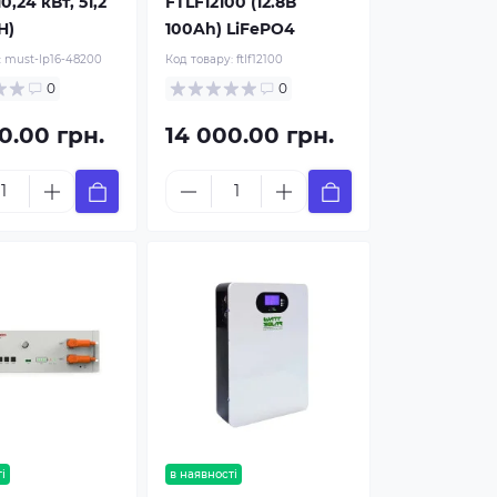
0,24 кВт, 51,2
FTLF12100 (12.8В
H)
100Ah) LiFePO4
:
must-lp16-48200
Код товару:
ftlf12100
0
0
0.00 грн.
14 000.00 грн.
і
в наявності