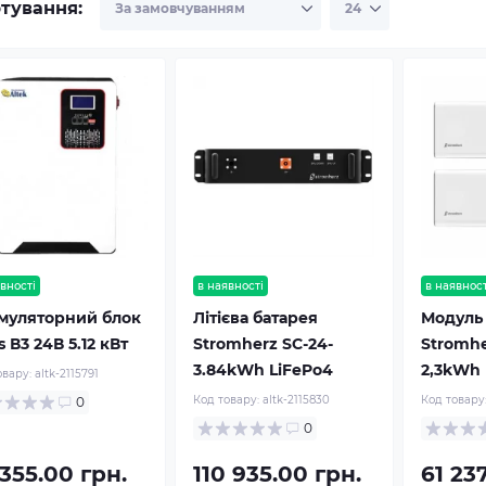
тування:
вності
в наявності
в наявност
муляторний блок
Літієва батарея
Модуль
s В3 24В 5.12 кВт
Stromherz SС-24-
Stromhe
3.84kWh LiFePo4
2,3kWh 
овару:
altk-2115791
Код товару:
altk-2115830
Код товару
0
0
355.00 грн.
110 935.00 грн.
61 23