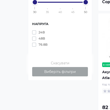
Сор
30
35
40
45
50
НАПРУГА
24В
48В
76.8В
Скасувати
в ная
Виберіть фільтри
Аку
Atla
Код т
82 