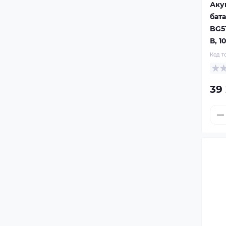
Аку
бата
BG51
В, 1
Код т
39