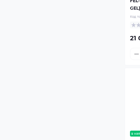
FEL-
GEL
Код т
21
в ная