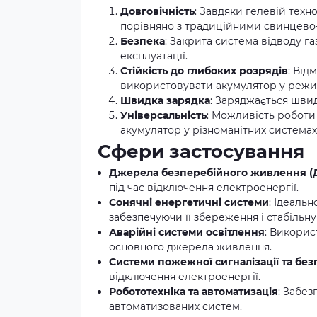
Довговічність
: Завдяки гелевій техн
порівняно з традиційними свинцево
Безпека
: Закрита система відводу га
експлуатації.
Стійкість до глибоких розрядів
: Від
використовувати акумулятор у режи
Швидка зарядка
: Заряджається шви
Універсальність
: Можливість роботи
акумулятор у різноманітних системах
Сфери застосування
Джерела безперебійного живлення 
під час відключення електроенергії.
Сонячні енергетичні системи
: Ідеаль
забезпечуючи її збереження і стабільну
Аварійні системи освітлення
: Викорис
основного джерела живлення.
Системи пожежної сигналізації та бе
відключення електроенергії.
Робототехніка та автоматизація
: Забез
автоматизованих систем.