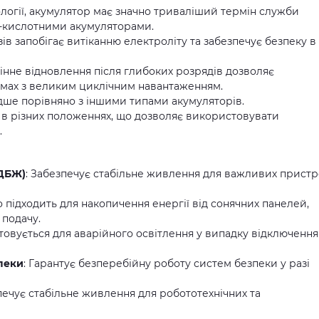
ології, акумулятор має значно триваліший термін служби
-кислотними акумуляторами.
зів запобігає витіканню електроліту та забезпечує безпеку в
мінне відновлення після глибоких розрядів дозволяє
мах з великим циклічним навантаженням.
дше порівняно з іншими типами акумуляторів.
 в різних положеннях, що дозволяє використовувати
.
(ДБЖ)
: Забезпечує стабільне живлення для важливих пристр
но підходить для накопичення енергії від сонячних панелей,
 подачу.
товується для аварійного освітлення у випадку відключення
зпеки
: Гарантує безперебійну роботу систем безпеки у разі
печує стабільне живлення для робототехнічних та