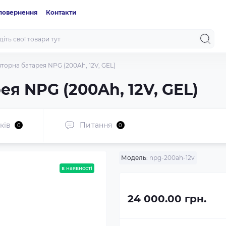
 повернення
Контакти
торна батарея NPG (200Ah, 12V, GEL)
я NPG (200Ah, 12V, GEL)
ків
Питання
0
0
Модель:
npg-200ah-12v
в наявності
24 000.00 грн.