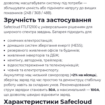
дозволяє масштабувати систему під потреби —
збільшувати ємність або піднімати напругу до вищих
показників (24В / 36В / 48В).
Зручність та застосування
Safecloud FTLF12100 є універсальним рішенням для
широкого спектра завдань. Батарея підходить для:
сонячних електростанцій;
домашніх систем зберігання енергії (HESS);
резервного живлення офісів та будинків;
живлення інверторів та ДБЖ;
кемпінгу, автодомів, трейлерів;
відеоспостереження та телекомунікацій;
човнів та електротранспорту.
Акумулятор має низький саморозряд (
<2% на місяць
),
зберігає заряд під час простою та демонструє стабільну
роботу навіть за складних умов. Рекомендований
струм зарядки становить
50А
, а максимальний —
100А
,
що дозволяє швидко відновити заряд.
Характеристики Safecloud