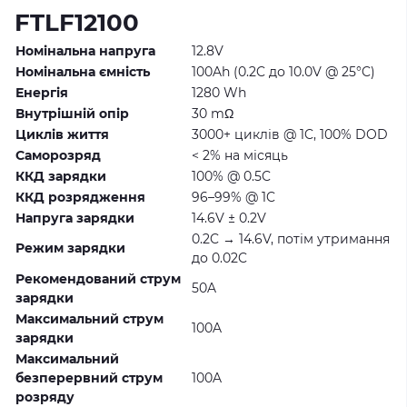
FTLF12100
Номінальна напруга
12.8V
Номінальна ємність
100Ah (0.2C до 10.0V @ 25°C)
Енергія
1280 Wh
Внутрішній опір
30 mΩ
Циклів життя
3000+ циклів @ 1C, 100% DOD
Саморозряд
< 2% на місяць
ККД зарядки
100% @ 0.5C
ККД розрядження
96–99% @ 1C
Напруга зарядки
14.6V ± 0.2V
0.2C → 14.6V, потім утримання
Режим зарядки
до 0.02C
Рекомендований струм
50A
зарядки
Максимальний струм
100A
зарядки
Максимальний
безперервний струм
100A
розряду