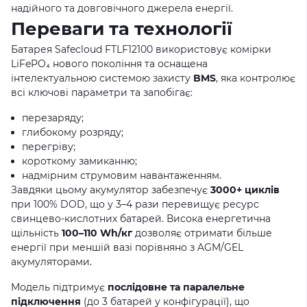
надійного та довговічного джерела енергії.
Переваги та технології
Батарея Safecloud FTLF12100 використовує комірки
LiFePO₄ нового покоління та оснащена
інтелектуальною системою захисту
BMS
, яка контролює
всі ключові параметри та запобігає:
перезаряду;
глибокому розряду;
перегріву;
короткому замиканню;
надмірним струмовим навантаженням.
Завдяки цьому акумулятор забезпечує
3000+ циклів
при 100% DOD, що у 3–4 рази перевищує ресурс
свинцево-кислотних батарей. Висока енергетична
щільність
100–110 Wh/кг
дозволяє отримати більше
енергії при меншій вазі порівняно з AGM/GEL
акумуляторами.
Модель підтримує
послідовне та паралельне
підключення
(до 3 батарей у конфігурації), що