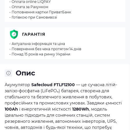
- Оплата online LIQPAY
- Оплата за Рахунком
- Поповнення картки ПриватБанк
- Готівкою при Самовивозі
ГАРАНТІЯ
- Актуальна інформація та ціна
- Повернення без чека протягом 14 днів
- Понад 15 років на ринку України
Опис
Акумулятор
Safecloud FTLF12100
— це сучасна літій-
залізо-фосфатна (LiFePO₄) батарея, створена для
стабільного та безпечного живлення в побутових,
професійних та промислових умовах. Завдяки ємності
100Ah
і енергетичній місткості
1280Wh
, модель
ідеально підходить для сонячних станцій, систем
резервного живлення, автономних інверторів, UPS,
човнів, автодомів і будь-якої техніки, що потребує