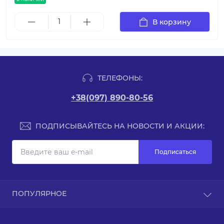
В корзину
ТЕЛЕФОНЫ:
+38(097) 890-80-56
ПОДПИСЫВАЙТЕСЬ НА НОВОСТИ И АКЦИИ:
Подписаться
Связаться с нами
ПОПУЛЯРНОЕ
Карта сайта
Производители
г. Киев. пер. Изяславский 52, эт. 1
Гелевые аккумуляторы
О нас
Viber
Акции