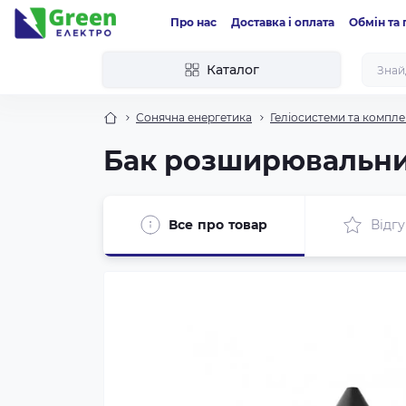
Про нас
Доставка і оплата
Обмін та
Каталог
Сонячна енергетика
Геліосистеми та компле
Бак розширювальний R
Все про товар
Відгу