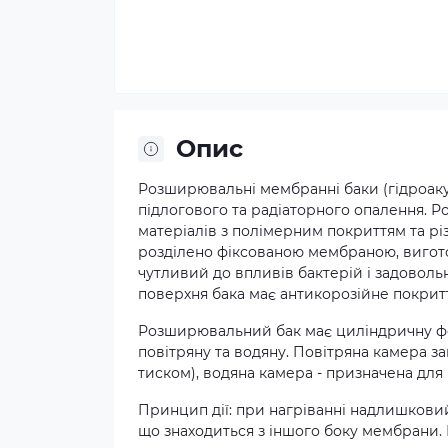
Опис
Розширювальні мембранні баки (гідроаку
підлогового та радіаторного опалення. Р
матеріалів з полімерним покриттям та 
розділено фіксованою мембраною, виготов
чутливий до впливів бактерій і задовольня
поверхня бака має антикорозійне покрит
Розширювальний бак має циліндричну фо
повітряну та водяну. Повітряна камера з
тиском), водяна камера - призначена для
Принцип дії: при нагріванні надлишковий
що знаходиться з іншого боку мембрани. В