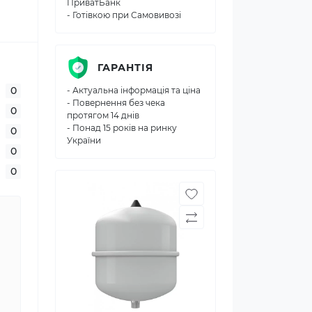
ПриватБанк
- Готівкою при Самовивозі
ГАРАНТІЯ
0
- Актуальна інформація та ціна
- Повернення без чека
0
протягом 14 днів
- Понад 15 років на ринку
0
України
0
0