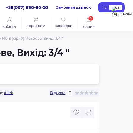
+38(097) 890-80-56
Замовити дзвінок
ru
ua
0
порівняти
закладки
кабінет
кошик
G 8 (сірий) Різьбове, Вихід: 3/4 "
е, Вихід: 3/4 "
к:
Altek
Відгуки:
0