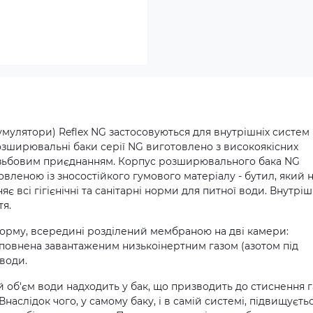
мулятори) Reflex NG застосовуються для внутрішніх систем
озширювальні баки серії NG виготовлено з високоякісних
різьбовим приєднанням. Корпус розширювального бака NG
леною із зносостійкого гумового матеріалу - бутил, який 
є всі гігієнічні та санітарні норми для питної води. Внутрі
тя.
рму, всередині розділений мембраною на дві камери:
аповнена завантаженим низькоінертним газом (азотом під
 води.
 об'єм води надходить у бак, що призводить до стиснення г
наслідок чого, у самому баку, і в самій системі, підвищуєть