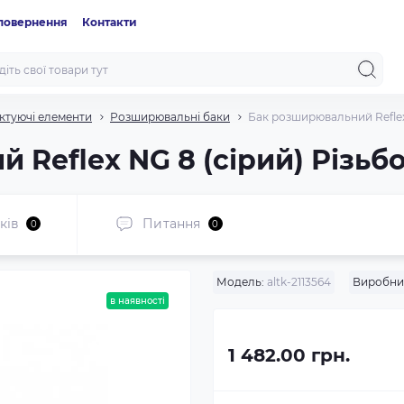
 повернення
Контакти
ктуючі елементи
Розширювальні баки
Бак розширювальний Reflex N
eflex NG 8 (сірий) Різьбов
ків
Питання
0
0
Модель:
altk-2113564
Виробни
в наявності
1 482.00 грн.