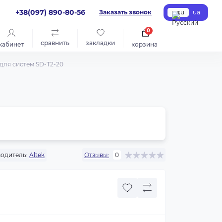
+38(097) 890-80-56
Заказать звонок
ru
ua
0
сравнить
закладки
кабинет
корзина
 для систем SD-T2-20
одитель:
Altek
Отзывы:
0