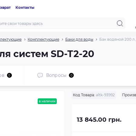
зврат
Контакты
плектующие
Комплектующие
Баки для воды
Бак водяной 200 л
ля систем SD-T2-20
ов
Вопросы
0
0
Код Товара:
altk-93992
Произв
в наличии
13 845.00 грн.