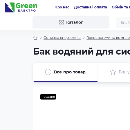
Про нас
Доставка і оплата
Обмін та
Каталог
Сонячна енергетика
Геліосистеми та компле
Бак водяний для сис
Все про товар
Відгу
продано