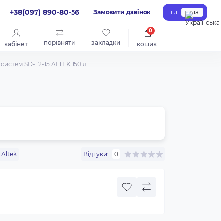
+38(097) 890-80-56
Замовити дзвінок
ru
ua
0
порівняти
закладки
кабінет
кошик
систем SD-T2-15 ALTEK 150 л
Altek
Відгуки:
0