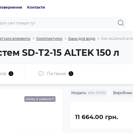
 повернення
Контакти
ктуючі елементи
Комплектуючі
Баки для води
Бак водяний для 
тем SD-T2-15 ALTEK 150 л
ків
Питання
0
0
Модель:
altk-94102
Виробник:
немає в наявності
11 664.00 грн.