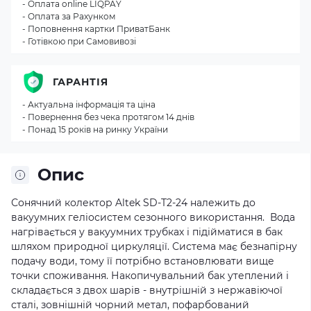
- Оплата online LIQPAY
- Оплата за Рахунком
- Поповнення картки ПриватБанк
- Готівкою при Самовивозі
ГАРАНТІЯ
- Актуальна інформація та ціна
- Повернення без чека протягом 14 днів
- Понад 15 років на ринку України
Опис
Сонячний колектор Altek SD-T2-24 належить до
вакуумних геліосистем сезонного використання. Вода
нагрівається у вакуумних трубках і підійматися в бак
шляхом природної циркуляції. Система має безнапірну
подачу води, тому її потрібно встановлювати вище
точки споживання. Накопичувальний бак утеплений і
складається з двох шарів - внутрішній з нержавіючої
сталі, зовнішній чорний метал, пофарбований