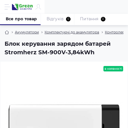
Все про товар
Відгуків
Питання
0
0
Акумулятори
Комплектуючі до акамулятора
Контролери 
Блок керування зарядом батарей
Stromherz SM-900V-3,84kWh
в наявності