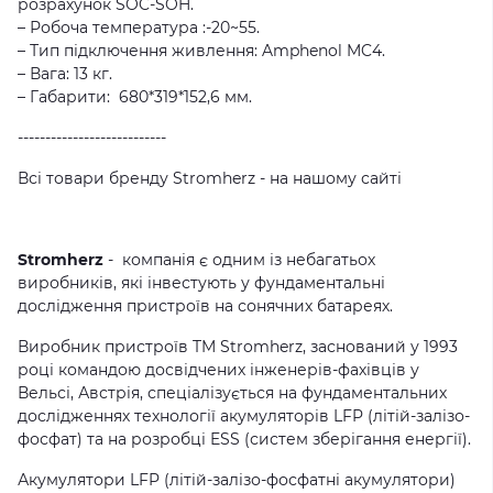
розрахунок SOC-SOH.
– Робоча температура :-20~55.
– Тип підключення живлення: Amphenol MC4.
– Вага: 13 кг.
– Габарити: 680*319*152,6 мм.
---------------------------
Всі товари бренду
Stromherz
- на нашому сайті
Stromherz
- компанія є одним із небагатьох
виробників, які інвестують у фундаментальні
дослідження пристроїв на сонячних батареях.
Виробник пристроїв TM Stromherz, заснований у 1993
році командою досвідчених інженерів-фахівців у
Вельсі, Австрія, спеціалізується на фундаментальних
дослідженнях технології акумуляторів LFP (літій-залізо-
фосфат) та на розробці ESS (систем зберігання енергії).
Акумулятори LFP (літій-залізо-фосфатні акумулятори)