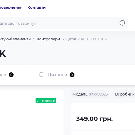
 повернення
Контакти
ктуючі елементи
Контролери
Датчик ALTEK NTC10K
0K
ків
Питання
0
0
Модель:
altk-99923
Виробник
в наявності
349.00 грн.