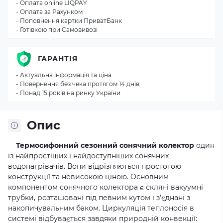
- Оплата online LIQPAY
- Оплата за Рахунком
- Поповнення картки ПриватБанк
- Готівкою при Самовивозі
ГАРАНТІЯ
- Актуальна інформація та ціна
- Повернення без чека протягом 14 днів
- Понад 15 років на ринку України
Опис
Термосифонний сезонний сонячний колектор
один
із найпростіших і найдоступніших сонячних
водонагрівачів. Вони відрізняються простотою
конструкції та невисокою ціною. Основним
компонентом сонячного колектора є скляні вакуумні
трубки, розташовані під певним кутом і з'єднані з
накопичувальним баком. Циркуляція теплоносія в
системі відбувається завдяки природній конвекції: