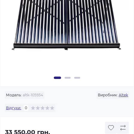
Модель:
altk-105934
Виробник:
Altek
Відгуки:
0
33 550.00 грн.