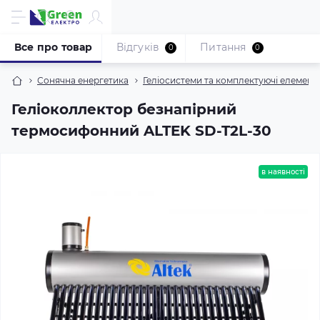
Все про товар
Відгуків
Питання
0
0
Сонячна енергетика
Геліосистеми та комплектуючі елемент
Геліоколлектор безнапірний
термосифонний ALTEK SD-T2L-30
в наявності