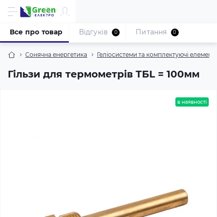
Все про товар
Відгуків
Питання
0
0
Сонячна енергетика
Геліосистеми та комплектуючі елемент
Гільзи для термометрів ТБL = 100мм
в наявності