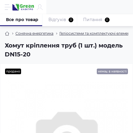
Все про товар
Відгуків
Питання
0
0
Сонячна енергетика
Геліосистеми та комплектуючі елемент
Хомут кріплення труб (1 шт.) модель
DN15-20
продано
немає в наявності