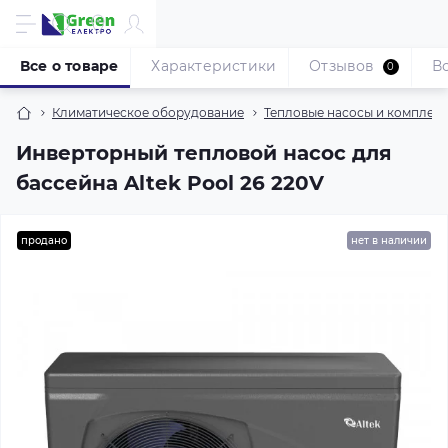
Все о товаре
Характеристики
Отзывов
В
0
Климатическое оборудование
Тепловые насосы и комплек
Инверторный тепловой насос для
бассейна Altek Pool 26 220V
продано
нет в наличии