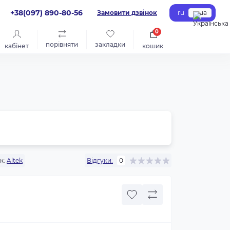
+38(097) 890-80-56
Замовити дзвінок
ru
ua
0
порівняти
закладки
кабінет
кошик
к:
Altek
Відгуки:
0