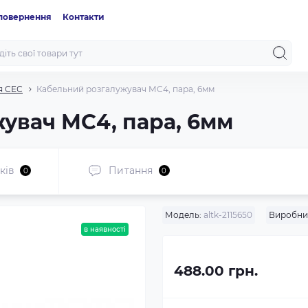
 повернення
Контакти
я СЕС
Кабельний розгалужувач МС4, пара, 6мм
увач МС4, пара, 6мм
ків
Питання
0
0
Модель:
altk-2115650
Виробни
в наявності
488.00 грн.