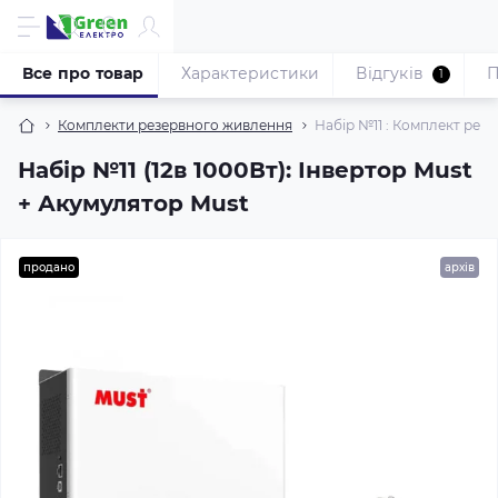
Все про товар
Характеристики
Відгуків
П
1
Комплекти резервного живлення
Набір №11 : Комплект рез
Набір №11 (12в 1000Вт): Інвертор Must
+ Акумулятор Must
продано
архів