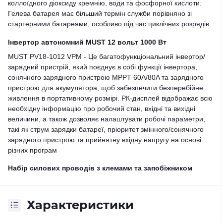
коллоїдного діоксиду кремнію, води та фосфорної кислоти.
Гелева батарея має більший термін служби порівняно зі
стартерними батареями, особливо під час циклічних розрядів.
Інвертор автономний MUST 12 вольт 1000 Вт
MUST PV18-1012 VPM - Це багатофункціональний інвертор/
зарядний пристрій, який поєднує в собі функції інвертора,
сонячного зарядного пристрою MPPT 60A/80A та зарядного
пристрою для акумулятора, щоб забезпечити безперебійне
живлення в портативному розмірі. РК-дисплей відображає всю
необхідну інформацію про робочий стан, вхідні та вихідні
величини, а також дозволяє налаштувати робочі параметри,
такі як струм зарядки батареї, пріоритет змінного/сонячного
зарядного пристрою та прийнятну вхідну напругу на основі
різних програм
Набір силових проводів з клемами та запобіжником
Характеристики