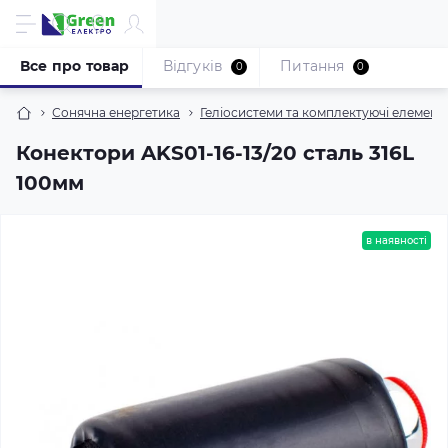
Все про товар
Відгуків
Питання
0
0
Сонячна енергетика
Геліосистеми та комплектуючі елемент
Конектори AKS01-16-13/20 сталь 316L
100мм
в наявності