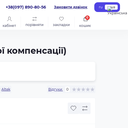
+38(097) 890-80-56
Замовити дзвінок
ru
ua
0
порівняти
закладки
кабінет
кошик
 компенсації)
:
Altek
Відгуки:
0