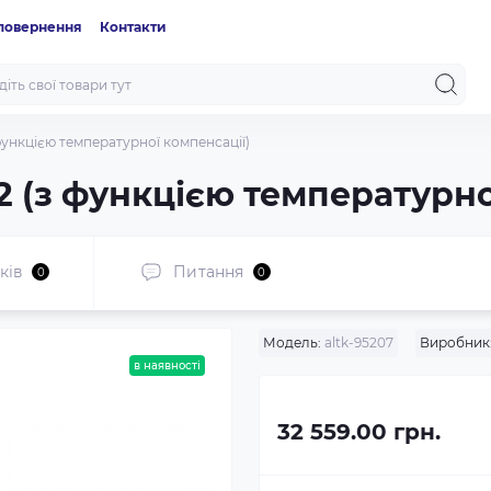
 повернення
Контакти
ункцією температурної компенсації)
(з функцією температурної
ків
Питання
0
0
Модель:
altk-95207
Виробник
в наявності
32 559.00 грн.