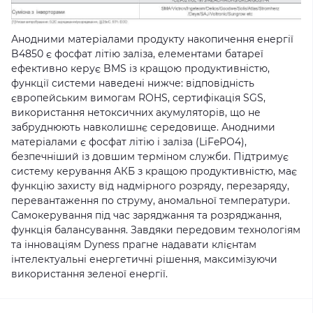
Анодними матеріалами продукту накопичення енергії
B4850 є фосфат літію заліза, елементами батареї
ефективно керує BMS із кращою продуктивністю,
функції системи наведені нижче: відповідність
європейським вимогам ROHS, сертифікація SGS,
використання нетоксичних акумуляторів, що не
забруднюють навколишнє середовище. Анодними
матеріалами є фосфат літію і заліза (LiFePO4),
безпечніший із довшим терміном служби. Підтримує
систему керування АКБ з кращою продуктивністю, має
функцію захисту від надмірного розряду, перезаряду,
перевантаження по струму, аномальної температури.
Самокерування під час заряджання та розряджання,
функція балансування. Завдяки передовим технологіям
та інноваціям Dyness прагне надавати клієнтам
інтелектуальні енергетичні рішення, максимізуючи
використання зеленої енергії.