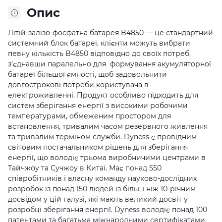
Опис
Літій-залізо-фосфатна батарея B4850 — це стандартний
системний блок батареї, клієнти можуть вибрати
певну кількість B4850 відповідно до своїх потреб,
з’єднавши паралельно для формування акумуляторної
батареї більшої ємності, щоб задовольнити
довгострокові потреби користувача в
електроживленні. Продукт особливо підходить для
систем зберігання енергії з високими робочими
температурами, обмеженим простором для
встановлення, тривалим часом резервного живлення
та тривалим терміном служби. Dyness є провідним
світовим постачальником рішень для зберігання
енергії, що володіє трьома виробничими центрами в
Тайчжоу та Сучжоу в Китаї. Має понад 550
співробітників і власну команду науково-дослідних
розробок із понад 150 людей із більш ніж 10-річним
досвідом у цій галузі, які мають великий досвіт у
розробці зберігання енергії. ‍Dyness володіє понад 100
патентами та багатьма міжнародними сертифікатами,