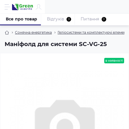
Все про товар
Відгуків
Питання
0
0
Сонячна енергетика
Геліосистеми та комплектуючі елемент
Маніфолд для системи SC-VG-25
в наявності