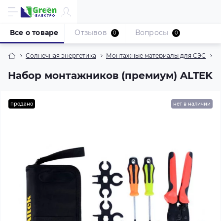
Все о товаре
Отзывов
Вопросы
0
0
Солнечная энергетика
Монтажные материалы для СЭС
Н
Набор монтажников (премиум) ALTEK
продано
нет в наличии