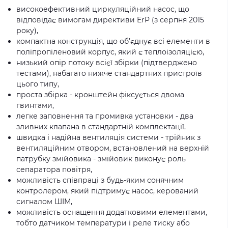
високоефективний циркуляційний насос, що
відповідає вимогам директиви ErP (з серпня 2015
року),
компактна конструкція, що об’єднує всі елементи в
поліпропіленовий корпус, який є теплоізоляцією,
низький опір потоку всієї збірки (підтверджено
тестами), набагато нижче стандартних пристроїв
цього типу,
проста збірка - кронштейн фіксується двома
гвинтами,
легке заповнення та промивка установки - два
зливних клапана в стандартній комплектації,
швидка і надійна вентиляція системи - трійник з
вентиляційним отвором, встановлений на верхній
патрубку змійовика - змійовик виконує роль
сепаратора повітря,
можливість співпраці з будь-яким сонячним
контролером, який підтримує насос, керований
сигналом ШІМ,
можливість оснащення додатковими елементами,
тобто датчиком температури і реле тиску або