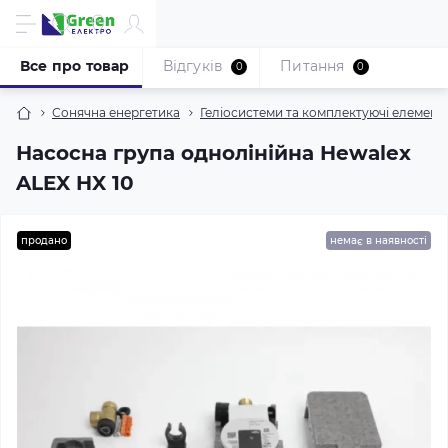
Все про товар
Відгуків
Питання
0
0
Сонячна енергетика
Геліосистеми та комплектуючі елемент
Насосна група однолінійна Hewalex
ALEX HX 10
продано
немає в наявності