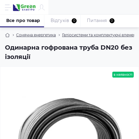
Все про товар
Відгуків
Питання
0
0
Сонячна енергетика
Геліосистеми та комплектуючі елемент
Одинарна гофрована труба DN20 без
ізоляції
в наявності