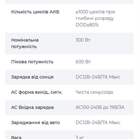
Кількість циклів АКБ
≥1000 циклів при
глибині розряду
DOD≥80%
Номінальна
300 Вт
потужність
Пікова потужність
600 Вт
Зарядка від сонця
DC12В~24В/7A Макс
AC форма вихiд., сигн.
Чиста синусоїда
AC Вхідна зарядка
AC100-240В до 19В/3A
Заряджання від авто
DC12В~24В/7A Макс
Вага
3 кг