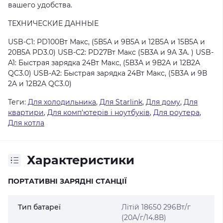
вашего удобства.
ТЕХНИЧЕСКИЕ ДАННЫЕ
USB-C1: PD100Вт Макс, (5В5A и 9В5A и 12В5A и 15В5A и
20В5A PD3.0) USB-C2: PD27Вт Макс (5В3A и 9A 3A. ) USB-
A1: Быстрая зарядка 24Вт Макс, (5В3A и 9В2A и 12В2A
QC3.0) USB-A2: Быстрая зарядка 24Вт Макс, (5В3A и 9В
2A и 12В2A QC3.0)
Теги:
Для холодильника
,
Для Starlink
,
Для дому
,
Для
квартири
,
Для комп'ютерів і ноутбуків
,
Для роутера
,
Для котла
Характеристики
ПОРТАТИВНІ ЗАРЯДНІ СТАНЦІЇ
Тип батареї
Літій 18650 296Вт/г
(20A/г/14.8В)