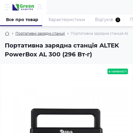
Все про товар
Характеристики
Відгуків
П
0
Портативні зарядні станції
Портативна зарядна станція ALTE
Портативна зарядна станція ALTEK
PowerBox AL 300 (296 Вт·г)
в наявності