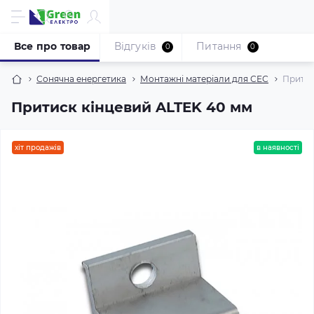
Все про товар
Відгуків
Питання
0
0
Сонячна енергетика
Монтажні матеріали для СЕС
Притис
Притиск кінцевий ALTEK 40 мм
хіт продажів
в наявності