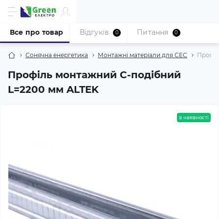
Все про товар
Відгуків
Питання
0
0
Сонячна енергетика
Монтажні матеріали для СЕС
Профіл
Профіль монтажний С-подібний
L=2200 мм ALTEK
в наявності