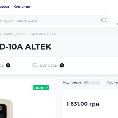
зврат
Контакты
Пульт ДУ к ASL1524LD-10A ALTEK
LD-10A ALTEK
ов
Вопросы
0
0
Код Товара:
altk-100135
Произ
в наличии
1 631.00 грн.