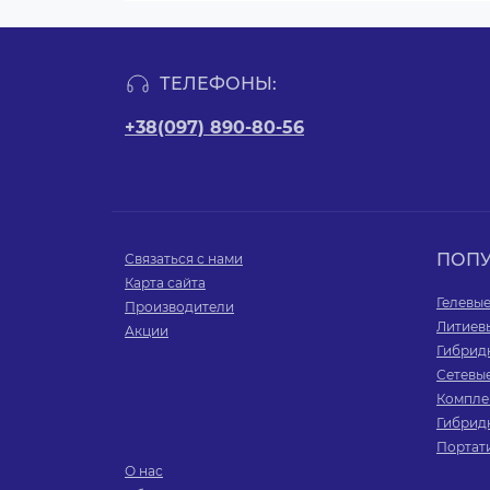
ТЕЛЕФОНЫ:
+38(097) 890-80-56
ПОП
Связаться с нами
Карта сайта
Гелевы
Производители
Литиев
Акции
Гибрид
Сетевы
Компле
Гибрид
Портат
О нас