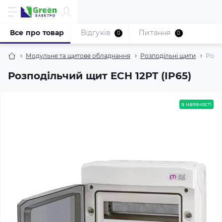
Все про товар
Відгуків
Питання
0
0
Модульне та щитове обладнання
Розподільні щити
Розп
Розподільчий щит ECH 12PT (IP65)
в наявності