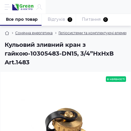
Все про товар
Відгуків
Питання
0
0
Сонячна енергетика
Геліосистеми та комплектуючі елемент
Кульовий зливний кран з
гайкою-10305483-DN15, 3/4”НхНхВ
Art.1483
в наявності