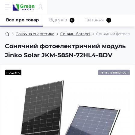
Все про товар
Відгуків
Питання
0
0
Сонячна енергетика
Сонячні батареї
Сонячний фотоелект
Сонячний фотоелектричний модуль
Jinko Solar JKM-585N-72HL4-BDV
продано
немає в наявності