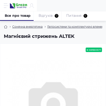
Все про товар
Відгуків
Питання
0
0
Сонячна енергетика
Геліосистеми та комплектуючі елемент
Магнієвий стрижень ALTEK
в наявності