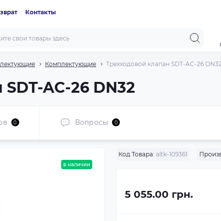
зврат
Контакты
плектующие
Комплектующие
Трехходовой клапан SDT-AC-26 DN3
 SDT-AC-26 DN32
ов
Вопросы
0
0
Код Товара:
altk-109361
Произв
в наличии
5 055.00 грн.