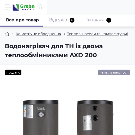
Все про товар
Відгуків
Питання
0
0
Кліматичне обладнання
Теплові насоси та комплектуючі
Водонагрівач для ТН із двома
теплообмінниками AXD 200
продано
немає в наявності