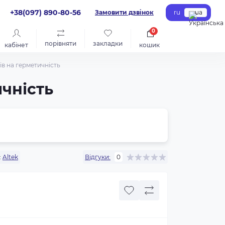
+38(097) 890-80-56
Замовити дзвінок
ru
ua
0
порівняти
закладки
кабінет
кошик
ів на герметичність
ичність
:
Altek
Відгуки:
0