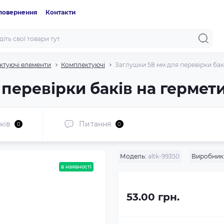
 повернення
Контакти
ктуючі елементи
Комплектуючі
Заглушки 58 мм для перевірки бак
перевірки баків на гермет
ків
Питання
0
0
Модель:
altk-99350
Виробник
в наявності
53.00 грн.