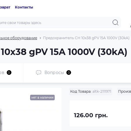
зврат
Контакты
ьное оборудование
Предохранитель CH 10x38 gPV 15A 1000V (30kA)
0x38 gPV 15A 1000V (30kA)
ов
Вопросы
0
0
Код Товара:
altk-2111971
Произв
нет в наличии
126.00 грн.