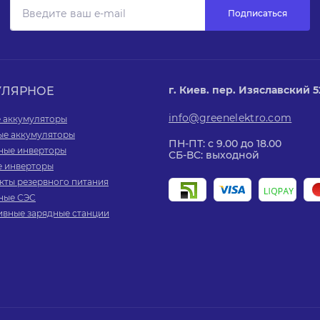
Подписаться
г. Киев. пер. Изяславский 52,
УЛЯРНОЕ
info@greenelektro.com
е аккумуляторы
ые аккумуляторы
ПН-ПТ: с 9.00 до 18.00
ные инверторы
СБ-ВС: выходной
е инверторы
кты резервного питания
ные СЭС
ивные зарядные станции