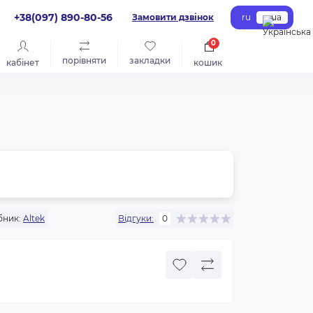
+38(097) 890-80-56
Замовити дзвінок
ru
ua
0
порівняти
закладки
кабінет
кошик
бник:
Altek
Відгуки:
0