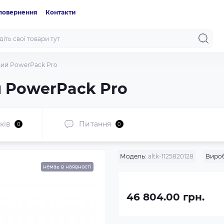
 повернення
Контакти
вий PowerPack Pro
й PowerPack Pro
ків
Питання
0
0
Модель:
altk-1125820128
Виро
немає в наявності
46 804.00 грн.