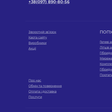
+38(097) 890-80-56
ПОП
Зворотній зв’язок
Карта сайту
Гелеві 
Виробники
Літієві
Акції
Гібридн
Мереже
Компле
Гібридн
Портати
Про нас
Обмін та повернення
Оплата і доставка
Послуги