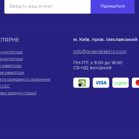
Підпишіться
м. Київ. пров. Ізяславський 5
УЛЯРНЕ
info@greenelektro.com
акумулятори
 акумулятори
ПН-ПТ: з 9.00 до 18.00
і інвертори
СБ-НД: вихідний
ві інвертори
кти резервного живлення
і СЕС
вні зарядні станції