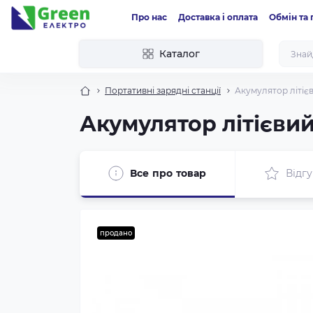
Про нас
Доставка і оплата
Обмін та
Каталог
Портативні зарядні станції
Акумулятор літіє
Акумулятор літієви
Все про товар
Відгу
продано