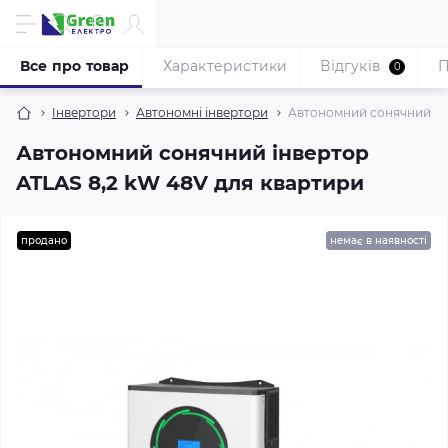
Все про товар
Характеристики
Відгуків
П
0
Iнвертори
Автономні інвертори
Автономний сонячний інв
Автономний сонячний інвертор
ATLAS 8,2 kW 48V для квартири
продано
немає в наявності