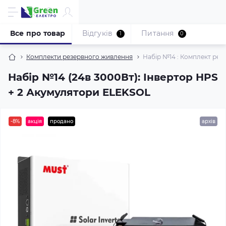
Все про товар
Відгуків
Питання
1
0
Комплекти резервного живлення
Набір №14 : Комплект рез
Набір №14 (24в 3000Вт): Інвертор HPS
+ 2 Акумулятори ELEKSOL
-8%
акція
продано
архів