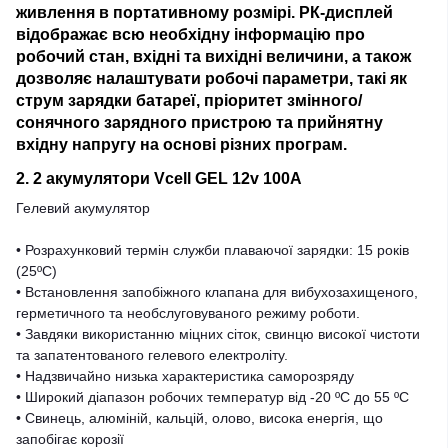
живлення в портативному розмірі. РК-дисплей
відображає всю необхідну інформацію про
робочий стан, вхідні та вихідні величини, а також
дозволяє налаштувати робочі параметри, такі як
струм зарядки батареї, пріоритет змінного/
сонячного зарядного пристрою та прийнятну
вхідну напругу на основі різних програм.
2. 2 акумулятори Vcell GEL 12v 100А
Гелевий акумулятор
• Розрахунковий термін служби плаваючої зарядки: 15 років
(25ºC)
• Встановлення запобіжного клапана для вибухозахищеного,
герметичного та необслуговуваного режиму роботи.
• Завдяки використанню міцних сіток, свинцю високої чистоти
та запатентованого гелевого електроліту.
• Надзвичайно низька характеристика саморозряду
• Широкий діапазон робочих температур від -20 ºC до 55 ºC
• Свинець, алюміній, кальцій, олово, висока енергія, що
запобігає корозії