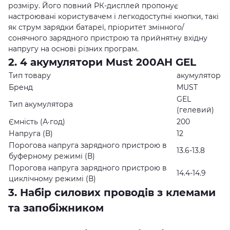
розміру. Його повний РК-дисплей пропонує
настроювані користувачем і легкодоступні кнопки, такі
як струм зарядки батареї, пріоритет змінного/
сонячного зарядного пристрою та прийнятну вхідну
напругу на основі різних програм.
2. 4 акумулятори Must 200AH GEL
Тип товару
акумулятор
Бренд
MUST
GEL
Тип акумулятора
(гелевий)
Ємність (А·год)
200
Напруга (В)
12
Порогова напруга зарядного пристрою в
13.6-13.8
буферному режимі (В)
Порогова напруга зарядного пристрою в
14.4-14.9
циклічному режимі (В)
3. Набір силових проводів з клемами
та запобіжником