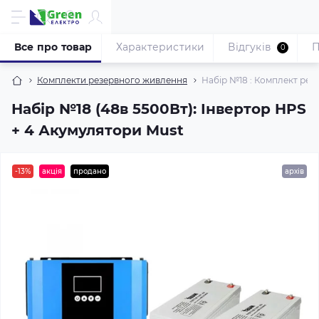
Все про товар
Характеристики
Відгуків
П
0
Комплекти резервного живлення
Набір №18 : Комплект рез
Набір №18 (48в 5500Вт): Інвертор HPS
+ 4 Акумулятори Must
-13%
акція
продано
архів