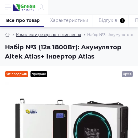
Все про товар
Характеристики
Відгуків
П
1
Комплекти резервного живлення
Набір №3 : Акумуляторна б
Набір №3 (12в 1800Вт): Акумулятор
Altek Atlas+ Інвертор Atlas
хіт продажів
продано
архів