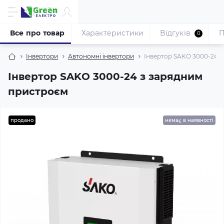
Все про товар
Характеристики
Відгуків
П
0
Iнвертори
Автономні інвертори
Інвертор SAKO 3000-24 
Інвертор SAKO 3000-24 з зарядним
пристроєм
продано
немає в наявності