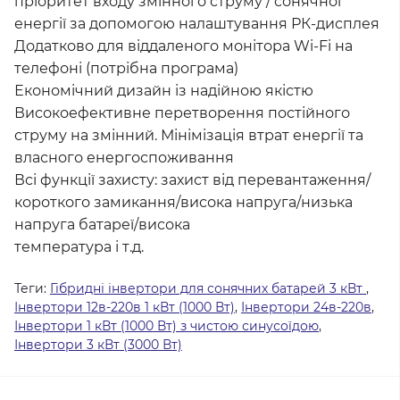
пріоритет входу змінного струму / сонячної
енергії за допомогою налаштування РК-дисплея
Додатково для віддаленого монітора Wi-Fi на
телефоні (потрібна програма)
Економічний дизайн із надійною якістю
Високоефективне перетворення постійного
струму на змінний. Мінімізація втрат енергії та
власного енергоспоживання
Всі функції захисту: захист від перевантаження/
короткого замикання/висока напруга/низька
напруга батареї/висока
температура і т.д.
Теги:
Гібридні інвертори для сонячних батарей 3 кВт
,
Інвертори 12в-220в 1 кВт (1000 Вт)
,
Інвертори 24в-220в
,
Інвертори 1 кВт (1000 Вт) з чистою синусоїдою
,
Інвертори 3 кВт (3000 Вт)