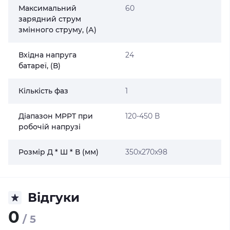
Максимальний
60
зарядний струм
змінного струму, (А)
Вхідна напруга
24
батареї, (В)
Кількість фаз
1
Діапазон MPPT при
120-450 В
робочій напрузі
Розмір Д * Ш * В (мм)
350х270х98
Відгуки
0
/ 5