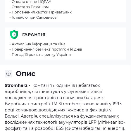
- Оплата online LIQPAY
- Оплата за Рахунком
- Поповнення картки ПриватБанк
- Готівкою при Самовивозі
ГАРАНТІЯ
- Актуальна інформація та ціна
- Повернення без чека протягом 14 днів
- Понад 15 років на ринку України
Опис
Stromherz
- компанія є одним із небагатьох
виробників, які інвестують у фундаментальні
дослідження пристроїв на сонячних батареях.
Виробник пристроїв TM Stromherz, заснований у 1993
році командою досвідчених інженерів-фахівців у
Вельсі, Австрія, спеціалізується на фундаментальних
дослідженнях технології акумуляторів LFP (літій-залізо-
фосфат) та на розробці ESS (систем зберігання енергії).