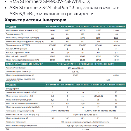
BMS Stromherz SM-900V-2,3kWh/LCD;
АКБ Stromherz S-24LiFePo4 * 3 шт, загальна ємність
АКБ 6,9 кВт, з можливістю розширення
Характеристики Інвертора: