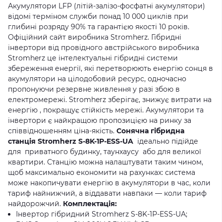
Акумулятори LFP (літій-залізо-фосфатні акумулятори)
відомі терміном служби понад 10 000 циклів при
глибині розряду 90% та гарантією якості 10 років.
Офіційний сайт виробника Stromherz.
Гібридні
інвертори від провідного австрійського виробника
Stromherz це інтелектуальні гібридні системи
збереження енергії, які перетворюють енергію сонця в
акумулятори на цілодобовий ресурс, одночасно
пропонуючи резервне живлення у разі збою в
електромережі. Stromherz зберігає, знижує витрати на
енергію , покращує стійкість мережі. Акумулятори та
інвертори є найкращою пропозицією на ринку за
співвідношенням ціна-якість.
Сонячна гібридна
станція Stromherz S-8K-1Р-ESS-UA
ідеально підійде
для приватного будинку, таунхаусу або для великої
квартири. Станцію можна налаштувати таким чином,
щоб максимально економити на рахунках: система
може накопичувати енергію в акумулятори в час, коли
тариф найнижчий, а віддавати навпаки — коли тариф
найдорожчий.
Комплектація:
Інвертор гібридний Stromherz S-8K-1Р-ESS-UA;