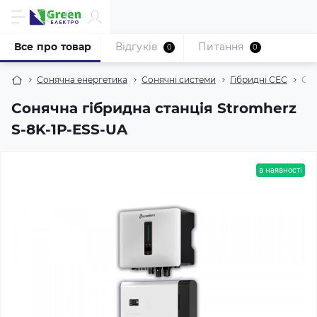
Все про товар
Відгуків
Питання
0
0
Сонячна енергетика
Сонячні системи
Гібридні СЕС
Сон
Сонячна гібридна станція Stromherz
S-8K-1Р-ESS-UA
в наявності