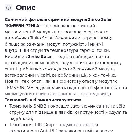
Опис
Сонячний фотоелектричний модуль Jinko Solar
JKM555N-72HL4
— це високоефективний
монолицевий модуль від провідного світового
виробника Jinko Solar. Основними перевагами є
більша за звичайні модулі потужність і нижчі
внутрішній струм та температура гарячої точки.
Виробник
Jinko Solar
— одна з найвідоміших та
інноваційних компаній у галузі сонячних технологій у
світі. Приблизно кожен десятий сонячний модуль,
встановлений у світі, вироблений цією компанією.
Новітні технології, які використовуються у модулях
JKM570N-72HL4, дозволяють підвищити ефективність та
мінімізувати вплив навколишнього середовища.
Технології, які використовуються:
Технологія SMBB покращує захоплення світла та збір
струму для підвищеннявихідної потужності модуля та
надійності;
Технологія PID Onip — відмінна гарантія
ефективності Anti-PID завдяки оптимізованому