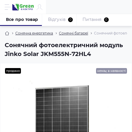
Все про товар
Відгуків
Питання
0
0
Сонячна енергетика
Сонячні батареї
Сонячний фотоелект
Сонячний фотоелектричний модуль
Jinko Solar JKM555N-72HL4
продано
немає в наявності