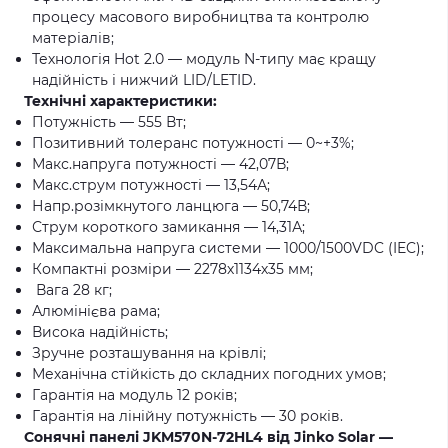
процесу масового виробництва та контролю
матеріалів;
Технологія Hot 2.0 — модуль N-типу має кращу
надійність і нижчий LID/LETID.
Технічні характеристики:
Потужність — 555 Вт;
Позитивний толеранс потужності — 0~+3%;
Макс.напруга потужності — 42,07В;
Макс.струм потужності — 13,54А;
Напр.розімкнутого ланцюга — 50,74В;
Струм короткого замикання — 14,31А;
Максимальна напруга системи — 1000/1500VDC (IEC);
Компактні розміри — 2278х1134х35 мм;
Вага 28 кг;
Алюмінієва рама;
Висока надійність;
Зручне розташування на крівлі;
Механічна стійкість до складних погодних умов;
Гарантія на модуль 12 років;
Гарантія на лінійну потужність — 30 років.
Сонячні панелі JKM570N-72HL4 від Jinko Solar —