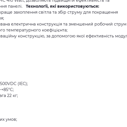
НС 410 Watt, дозволяють підвищити ефективність та
ення панелі.
Технології, які використовуються:
 краще захоплення світла та збір струму для покращення
я;
зована електрична конструкція та зменшений робочий струм
го температурного коефіцієнта;
ваційну конструкцію, за допомогою якої ефективність моду
500VDC (IEC);
~+85°С;
га 22 кг;
их умов;