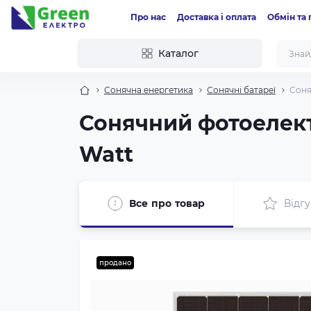
Про нас
Доставка і оплата
Обмін та
Каталог
Сонячна енергетика
Сонячні батареї
Соня
Сонячний фотоелектр
Watt
Все про товар
Відгу
продано