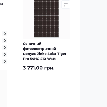
ля
0
0
Сонячний
0
фотоелектричний
модуль Jinko Solar Tiger
0
Pro 54НС 410 Watt
0
3 771.00 грн.