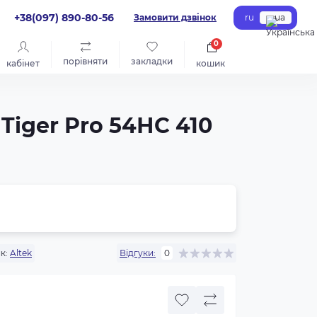
+38(097) 890-80-56
Замовити дзвінок
ru
ua
0
порівняти
закладки
кабінет
кошик
Tiger Pro 54НС 410
к:
Altek
Відгуки:
0