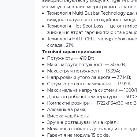
використовуються у модулях Tiger Pro 54
мінімізувати вплив мікротріщин та затін
Технологія Multi Busbar Technology дає
вихідної потужності та надійності модул
Технологія Hot Spot Loss — це оптимі
зниження втрат гарячих точок та кращо
Технологія HALF CELL являє собою інно
складає 21%.
Технічні характеристики:
Потужність — 410 Вт;
Макс.напруга потужності — 30,62В;
Макс.струм потужності — 13,39А;
Напр.розімкнутого ланцюга — 37,14В;
Струм короткого замикання — 13,92А;
Максимальна напруга системи — 1000/1
Діапазон робочої температури — -40°С
Компактні розміри — 1722х1134х30 мм; Ва
Алюмінієва рама;
Висока надійність;
Зручне розташування на крівлі;
Механічна стійкість до складних погодн
Гарантія на модуль 15 років.