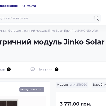
 повернення
Контакти
чний фотоелектричний модуль Jinko Solar Tiger Pro 54НС 410 Watt
ичний модуль Jinko Solar 
ків
Питання
0
0
Модель:
altk-2116060
Виробни
немає в наявності
3 771.00 грн.