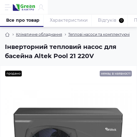
Все про товар
Характеристики
Відгуків
П
0
Кліматичне обладнання
Теплові насоси та комплектуючі
Інверторний тепловий насос для
басейна Altek Pool 21 220V
продано
немає в наявності