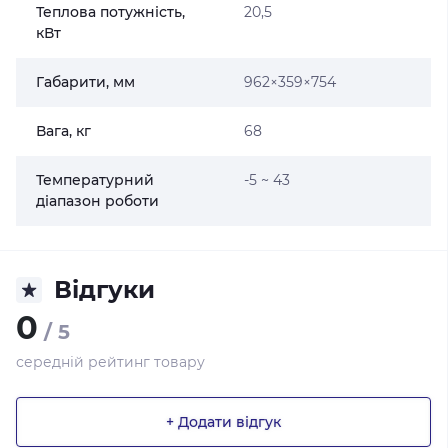
Теплова потужність,
20,5
кВт
Габарити, мм
962×359×754
Вага, кг
68
Температурний
-5 ~ 43
діапазон роботи
Відгуки
0
/ 5
середній рейтинг товару
+ Додати відгук