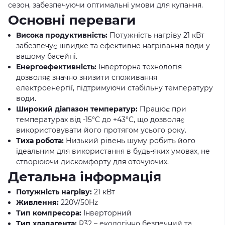
сезон, забезпечуючи оптимальні умови для купання.
Основні переваги
Висока продуктивність:
Потужність нагріву 21 кВт
забезпечує швидке та ефективне нагрівання води у
вашому басейні.
Енергоефективність:
Інверторна технологія
дозволяє значно знизити споживання
електроенергії, підтримуючи стабільну температуру
води.
Широкий діапазон температур:
Працює при
температурах від -15°C до +43°C, що дозволяє
використовувати його протягом усього року.
Тиха робота:
Низький рівень шуму робить його
ідеальним для використання в будь-яких умовах, не
створюючи дискомфорту для оточуючих.
Детальна інформація
Потужність нагріву:
21 кВт
Живлення:
220V/50Hz
Тип компресора:
Інверторний
Тип хладагента:
R32 – екологічно безпечний та