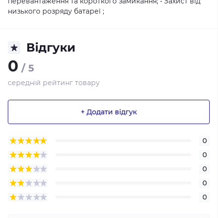
перевантаження та короткого замикання; • Захист від
низького розряду батареї ;
Відгуки
0
/ 5
середній рейтинг товару
+ Додати відгук
0
0
0
0
0