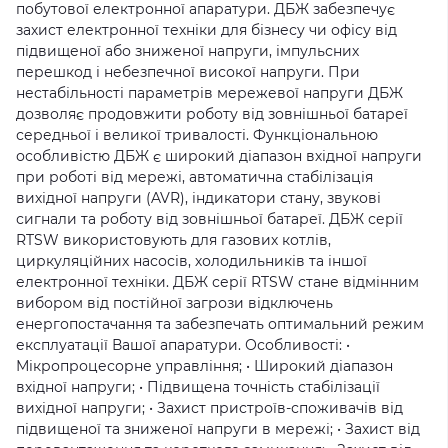
побутової електронної апаратури. ДБЖ забезпечує
захист електронної техніки для бізнесу чи офісу від
підвищеної або зниженої напруги, імпульсних
перешкод і небезпечної високої напруги. При
нестабільності параметрів мережевої напруги ДБЖ
дозволяє продовжити роботу від зовнішньої батареї
середньої і великої тривалості. Функціональною
особливістю ДБЖ є широкий діапазон вхідної напруги
при роботі від мережі, автоматична стабілізація
вихідної напруги (AVR), індикатори стану, звукові
сигнали та роботу від зовнішньої батареї. ДБЖ серії
RTSW використовують для газових котлів,
циркуляційних насосів, холодильників та іншої
електронної техніки. ДБЖ серії RTSW стане відмінним
вибором від постійної загрози відключень
енергопостачання та забезпечать оптимальний режим
експлуатації Вашої апаратури. Особливості: •
Мікропроцесорне управління; • Широкий діапазон
вхідної напруги; • Підвищена точність стабілізації
вихідної напруги; • Захист пристроїв-споживачів від
підвищеної та зниженої напруги в мережі; • Захист від