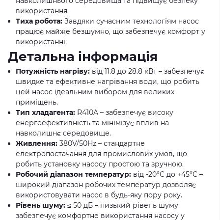
навколишнього середовища та підвищує безпеку
використання.
Тиха робота:
Завдяки сучасним технологіям насос
працює майже безшумно, що забезпечує комфорт у
використанні.
Детальна інформація
Потужність нагріву:
від 11.8 до 28.8 кВт – забезпечує
швидке та ефективне нагрівання води, що робить
цей насос ідеальним вибором для великих
приміщень.
Тип хладагента:
R410A – забезпечує високу
енергоефективність та мінімізує вплив на
навколишнє середовище.
Живлення:
380V/50Hz – стандартне
електропостачання для промислових умов, що
робить установку насосу простою та зручною.
Робочий діапазон температур:
від -20°C до +45°C –
широкий діапазон робочих температур дозволяє
використовувати насос в будь-яку пору року.
Рівень шуму:
≤ 50 дБ – низький рівень шуму
забезпечує комфортне використання насосу у