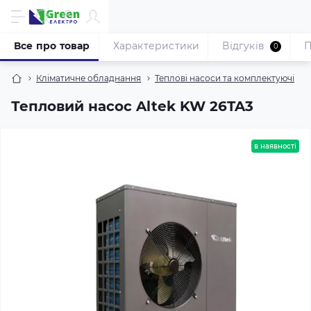
Все про товар
Характеристики
Відгуків
П
0
Кліматичне обладнання
Теплові насоси та комплектуючі
Тепловий насос Altek KW 26TA3
в наявності